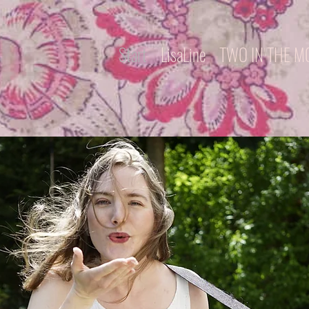
Start
LisaLine
TWO IN THE 