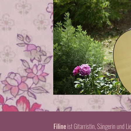
Filine
ist Gitarristin, Sängerin und L